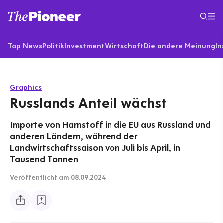
Top News
Politik
Investment
Wirtschaft
Die andere Meinung
In
Graphics
Russlands Anteil wächst
Importe von Harnstoff in die EU aus Russland und
anderen Ländern, während der
Landwirtschaftssaison von Juli bis April, in
Tausend Tonnen
Veröffentlicht
am 08.09.2024