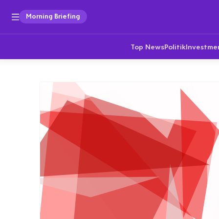
Morning Briefing
Top News
Politik
Investme