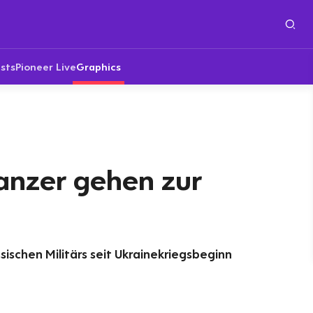
sts
Pioneer Live
Graphics
anzer gehen zur
ischen Militärs seit Ukrainekriegsbeginn