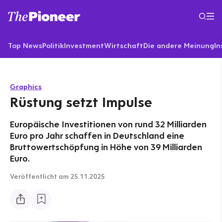
Top News
Politik
Investment
Wirtschaft
Die andere Meinung
In
Graphics
Rüstung setzt Impulse
Europäische Investitionen von rund 32 Milliarden
Euro pro Jahr schaffen in Deutschland eine
Bruttowertschöpfung in Höhe von 39 Milliarden
Euro.
Veröffentlicht
am 25.11.2025