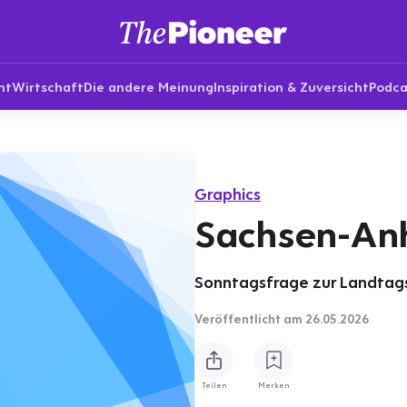
nt
Wirtschaft
Die andere Meinung
Inspiration & Zuversicht
Podca
Graphics
Sachsen-Anh
Sonntagsfrage zur Landtags
Veröffentlicht
am 26.05.2026
Teilen
Merken