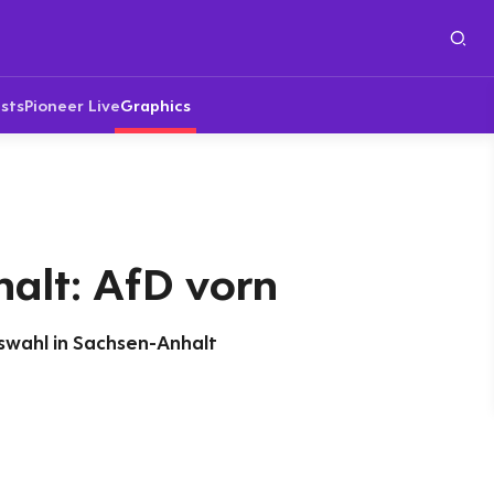
sts
Pioneer Live
Graphics
alt: AfD vorn
wahl in Sachsen-Anhalt