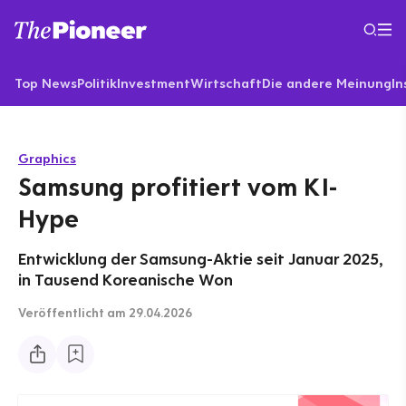
Top News
Politik
Investment
Wirtschaft
Die andere Meinung
In
Graphics
Samsung profitiert vom KI-
Hype
Entwicklung der Samsung-Aktie seit Januar 2025,
in Tausend Koreanische Won
Veröffentlicht
am 29.04.2026