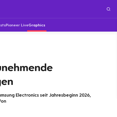
sts
Pioneer Live
Graphics
unehmende
gen
amsung Electronics seit Jahresbeginn 2026,
Won