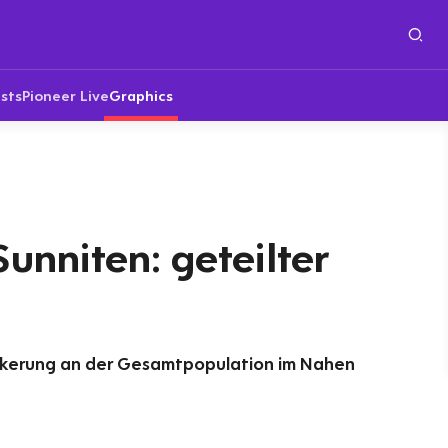
sts
Pioneer Live
Graphics
Sunniten: geteilter
ölkerung an der Gesamtpopulation im Nahen