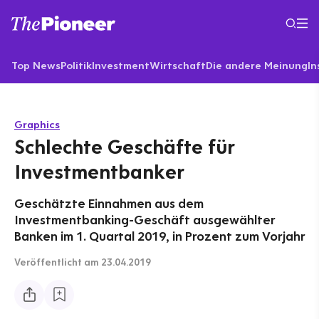
Top News
Politik
Investment
Wirtschaft
Die andere Meinung
In
Graphics
Schlechte Geschäfte für
Investmentbanker
Geschätzte Einnahmen aus dem
Investmentbanking-Geschäft ausgewählter
Banken im 1. Quartal 2019, in Prozent zum Vorjahr
Veröffentlicht
am 23.04.2019