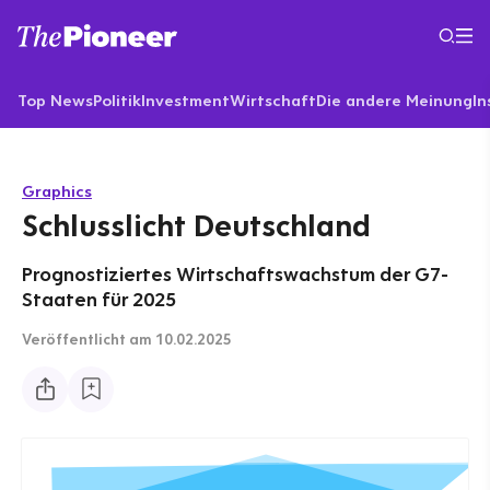
Top News
Politik
Investment
Wirtschaft
Die andere Meinung
In
Graphics
Schlusslicht Deutschland
Prognostiziertes Wirtschaftswachstum der G7-
Staaten für 2025
Veröffentlicht
am 10.02.2025