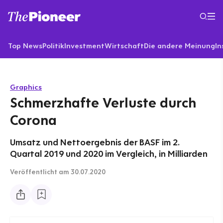
Top News
Politik
Investment
Wirtschaft
Die andere Meinung
In
Graphics
Schmerzhafte Verluste durch
Corona
Umsatz und Nettoergebnis der BASF im 2.
Quartal 2019 und 2020 im Vergleich, in Milliarden
Veröffentlicht
am 30.07.2020