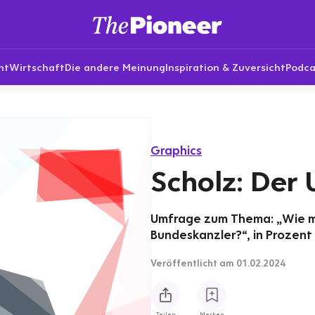
nt
Wirtschaft
Die andere Meinung
Inspiration & Zuversicht
Podca
Graphics
Scholz: Der 
Umfrage zum Thema: „Wie ma
Bundeskanzler?“, in Prozent
Veröffentlicht
am 01.02.2024
Teilen
Merken