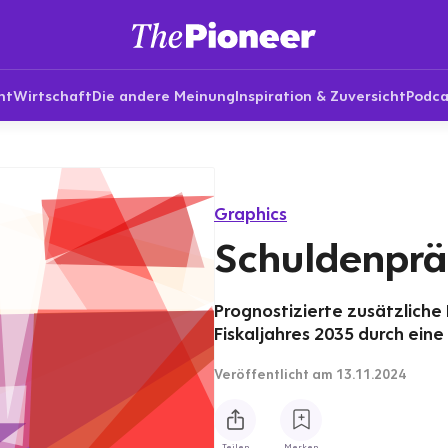
nt
Wirtschaft
Die andere Meinung
Inspiration & Zuversicht
Podca
Graphics
Schuldenprä
Prognostizierte zusätzlich
Fiskaljahres 2035 durch eine
Veröffentlicht
am 13.11.2024
Teilen
Merken