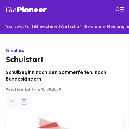
Top News
Politik
Investment
Wirtschaft
Die andere Meinung
In
Graphics
Schulstart
Schulbeginn nach den Sommerferien, nach
Bundesländern
Veröffentlicht
am 10.08.2020