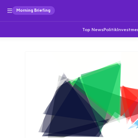
Morning Briefing
Top News
Politik
Investme