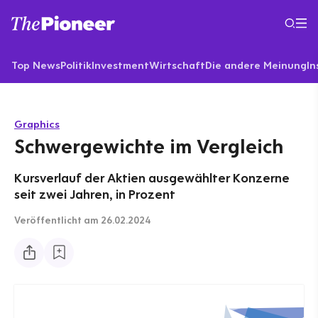
Top News
Politik
Investment
Wirtschaft
Die andere Meinung
In
Graphics
Schwergewichte im Vergleich
Kursverlauf der Aktien ausgewählter Konzerne
seit zwei Jahren, in Prozent
Veröffentlicht
am 26.02.2024