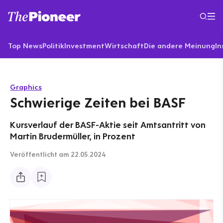
Top News
Politik
Investment
Wirtschaft
Die andere Meinung
In
Graphics
Schwierige Zeiten bei BASF
Kursverlauf der BASF-Aktie seit Amtsantritt von
Martin Brudermüller, in Prozent
Veröffentlicht
am 22.05.2024