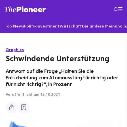
Top News
Politik
Investment
Wirtschaft
Die andere Meinung
In
Graphics
Schwindende Unterstützung
Antwort auf die Frage „Halten Sie die
Entscheidung zum Atomausstieg für richtig oder
für nicht richtig?“, in Prozent
Veröffentlicht
am 15.10.2021