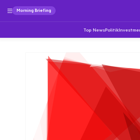
Morning Briefing
Top News
Politik
Investme