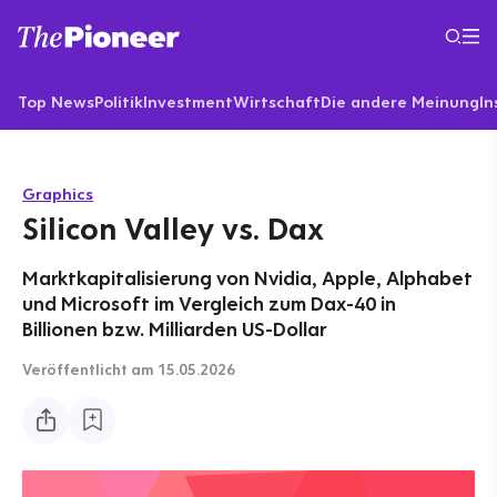
Top News
Politik
Investment
Wirtschaft
Die andere Meinung
In
Graphics
Silicon Valley vs. Dax
Marktkapitalisierung von Nvidia, Apple, Alphabet
und Microsoft im Vergleich zum Dax-40 in
Billionen bzw. Milliarden US-Dollar
Veröffentlicht
am 15.05.2026