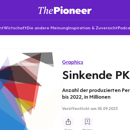
nt
Wirtschaft
Die andere Meinung
Inspiration & Zuversicht
Podca
Graphics
Sinkende P
Anzahl der produzierten Pe
bis 2022, in Millionen
Veröffentlicht
am 05.09.2023
Teilen
Merken