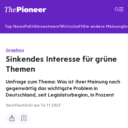
Top News
Politik
Investment
Wirtschaft
Die andere Meinung
In
Graphics
Sinkendes Interesse für grüne
Themen
Umfrage zum Thema: Was ist Ihrer Meinung nach
gegenwärtig das wichtigste Problem in
Deutschland, seit Legislaturbeginn, in Prozent
Veröffentlicht
am 14.11.2023