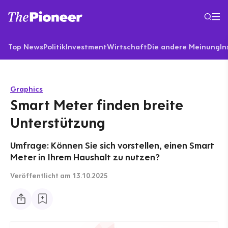
Top News
Politik
Investment
Wirtschaft
Die andere Meinung
In
Graphics
Smart Meter finden breite
Unterstützung
Umfrage: Können Sie sich vorstellen, einen Smart
Meter in Ihrem Haushalt zu nutzen?
Veröffentlicht
am 13.10.2025