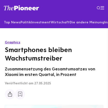
Top News
Politik
Investment
Wirtschaft
Die andere Meinung
In
Graphics
Smartphones bleiben
Wachstumstreiber
Zusammensetzung des Gesamtumsatzes von
Xiaomi im ersten Quartal, in Prozent
Veröffentlicht
am 27.05.2025