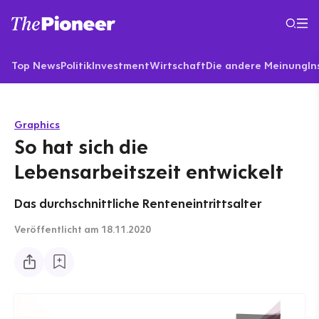
Top News
Politik
Investment
Wirtschaft
Die andere Meinung
In
Graphics
So hat sich die
Lebensarbeitszeit entwickelt
Das durchschnittliche Renteneintrittsalter
Veröffentlicht
am 18.11.2020