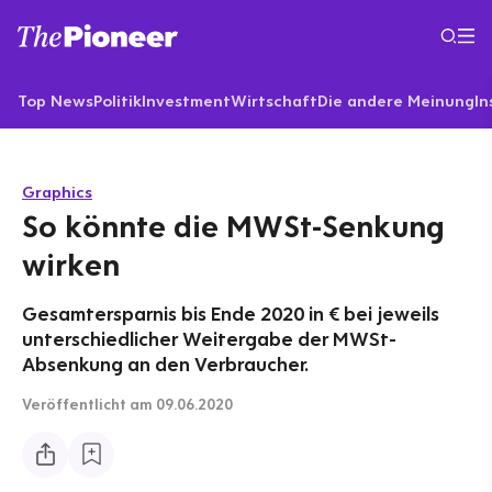
Top News
Politik
Investment
Wirtschaft
Die andere Meinung
In
Graphics
So könnte die MWSt-Senkung
wirken
Gesamtersparnis bis Ende 2020 in € bei jeweils
unterschiedlicher Weitergabe der MWSt-
Absenkung an den Verbraucher.
Veröffentlicht
am 09.06.2020