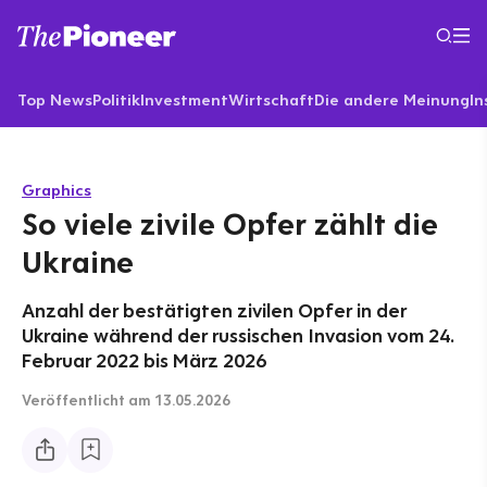
Top News
Politik
Investment
Wirtschaft
Die andere Meinung
In
Graphics
So viele zivile Opfer zählt die
Ukraine
Anzahl der bestätigten zivilen Opfer in der
Ukraine während der russischen Invasion vom 24.
Februar 2022 bis März 2026
Veröffentlicht
am 13.05.2026