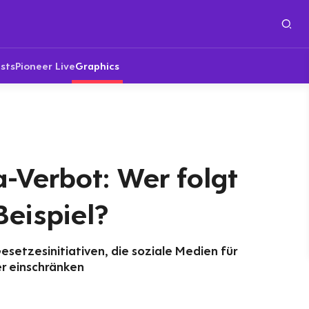
sts
Pioneer Live
Graphics
-Verbot: Wer folgt
Beispiel?
setzesinitiativen, die soziale Medien für
er einschränken