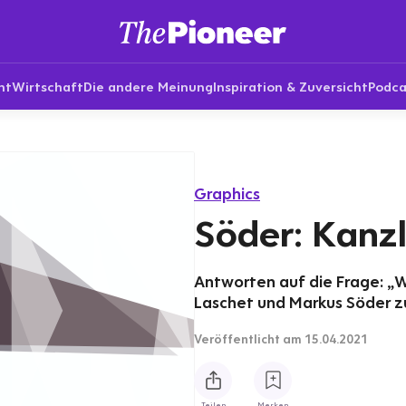
nt
Wirtschaft
Die andere Meinung
Inspiration & Zuversicht
Podca
Graphics
Söder: Kanz
Antworten auf die Frage: „
Laschet und Markus Söder zu
Veröffentlicht
am 15.04.2021
Teilen
Merken