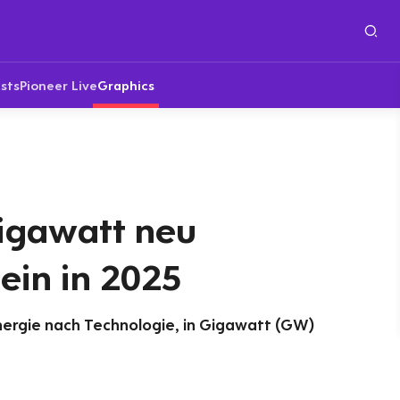
sts
Pioneer Live
Graphics
Gigawatt neu
llein in 2025
nergie nach Technologie, in Gigawatt (GW)