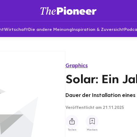
nt
Wirtschaft
Die andere Meinung
Inspiration & Zuversicht
Podca
Graphics
Solar: Ein J
Dauer der Installation eine
Veröffentlicht
am 21.11.2025
Teilen
Merken