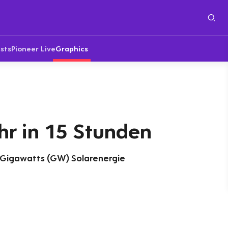
sts
Pioneer Live
Graphics
ahr in 15 Stunden
s Gigawatts (GW) Solarenergie