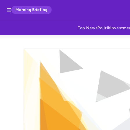
Morning Briefing
Top News
Politik
Investme