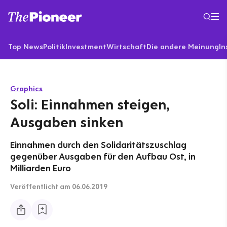
Top News
Politik
Investment
Wirtschaft
Die andere Meinung
In
Graphics
Soli: Einnahmen steigen,
Ausgaben sinken
Einnahmen durch den Solidaritätszuschlag
gegenüber Ausgaben für den Aufbau Ost, in
Milliarden Euro
Veröffentlicht
am 06.06.2019