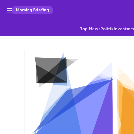
Morning Briefing
Top News
Politik
Investme