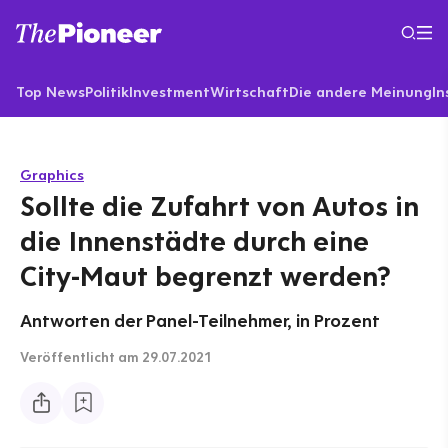
Top News
Politik
Investment
Wirtschaft
Die andere Meinung
In
Graphics
Sollte die Zufahrt von Autos in
die Innenstädte durch eine
City-Maut begrenzt werden?
Antworten der Panel-Teilnehmer, in Prozent
Veröffentlicht
am 29.07.2021