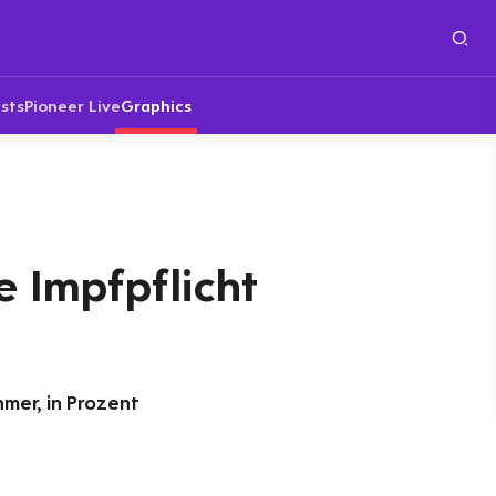
sts
Pioneer Live
Graphics
e Impfpflicht
mer, in Prozent