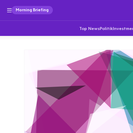
Morning Briefing
Top News
Politik
Investme