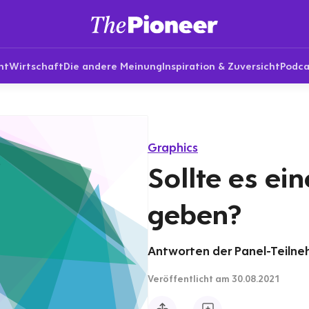
nt
Wirtschaft
Die andere Meinung
Inspiration & Zuversicht
Podca
Graphics
Sollte es ein
geben?
Antworten der Panel-Teilneh
Veröffentlicht
am 30.08.2021