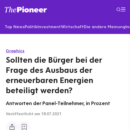
Top News
Politik
Investment
Wirtschaft
Die andere Meinung
In
Graphics
Sollten die Bürger bei der
Frage des Ausbaus der
erneuerbaren Energien
beteiligt werden?
Antworten der Panel-Teilnehmer, in Prozent
Veröffentlicht
am 18.07.2021