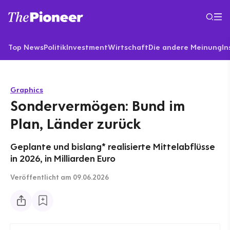
Top News
Politik
Investment
Wirtschaft
Die andere Meinung
In
Graphics
Sondervermögen: Bund im
Plan, Länder zurück
Geplante und bislang* realisierte Mittelabflüsse
in 2026, in Milliarden Euro
Veröffentlicht
am 09.06.2026