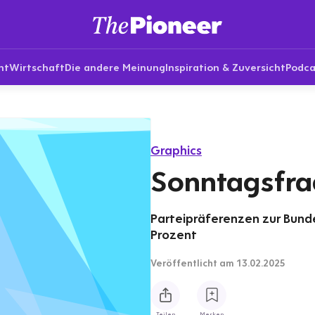
nt
Wirtschaft
Die andere Meinung
Inspiration & Zuversicht
Podca
Graphics
Sonntagsfrag
Parteipräferenzen zur Bund
Prozent
Veröffentlicht
am 13.02.2025
Teilen
Merken