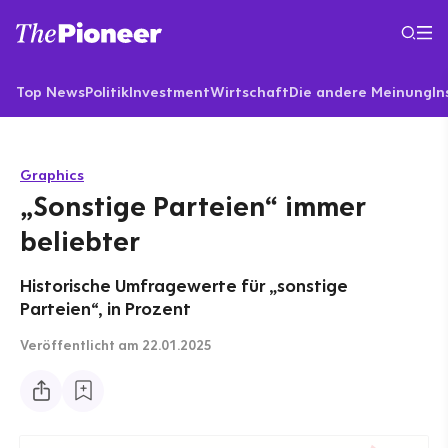
Top News
Politik
Investment
Wirtschaft
Die andere Meinung
In
Graphics
„Sonstige Parteien“ immer
beliebter
Historische Umfragewerte für „sonstige
Parteien“, in Prozent
Veröffentlicht
am 22.01.2025