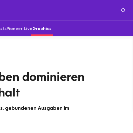
sts
Pioneer Live
Graphics
ben dominieren
halt
 vs. gebundenen Ausgaben im