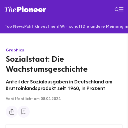
Top News
Politik
Investment
Wirtschaft
Die andere Meinung
In
Graphics
Sozialstaat: Die
Wachstumsgeschichte
Anteil der Sozialausgaben in Deutschland am
Bruttoinlandsprodukt seit 1960, in Prozent
Veröffentlicht
am 08.04.2024