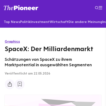
Top News
Politik
Investment
Wirtschaft
Die andere Meinung
In
Graphics
SpaceX: Der Milliardenmarkt
Schätzungen von SpaceX zu ihrem
Marktpotential in ausgewählten Segmenten
Veröffentlicht
am 22.05.2026