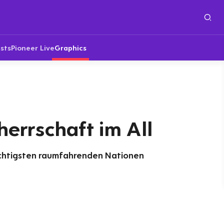
sts
Pioneer Live
Graphics
errschaft im All
wichtigsten raumfahrenden Nationen