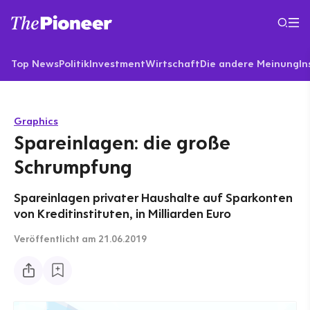
Top News
Politik
Investment
Wirtschaft
Die andere Meinung
In
Graphics
Spareinlagen: die große
Schrumpfung
Spareinlagen privater Haushalte auf Sparkonten
von Kreditinstituten, in Milliarden Euro
Veröffentlicht
am 21.06.2019