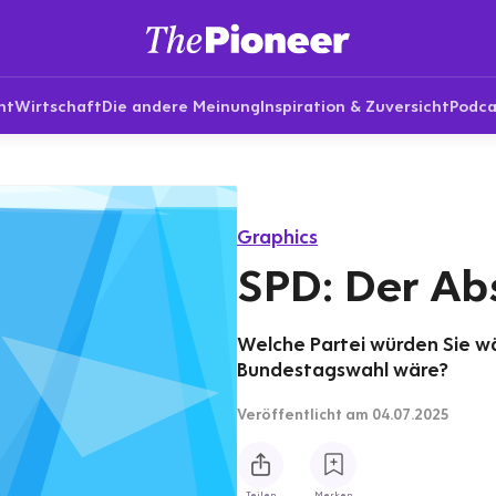
nt
Wirtschaft
Die andere Meinung
Inspiration & Zuversicht
Podca
Graphics
SPD: Der Ab
Welche Partei würden Sie 
Bundestagswahl wäre?
Veröffentlicht
am 04.07.2025
Teilen
Merken