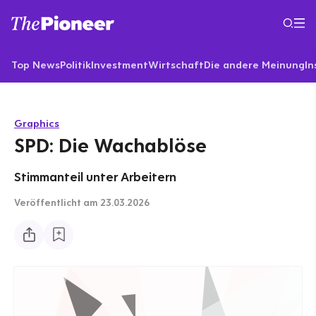
Top News
Politik
Investment
Wirtschaft
Die andere Meinung
In
Graphics
SPD: Die Wachablöse
Stimmanteil unter Arbeitern
Veröffentlicht
am 23.03.2026