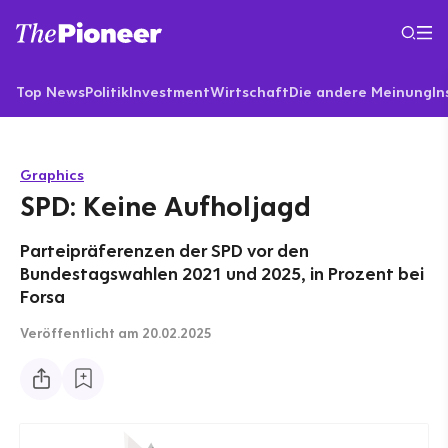
Top News
Politik
Investment
Wirtschaft
Die andere Meinung
In
Graphics
SPD: Keine Aufholjagd
Parteipräferenzen der SPD vor den
Bundestagswahlen 2021 und 2025, in Prozent bei
Forsa
Veröffentlicht
am 20.02.2025