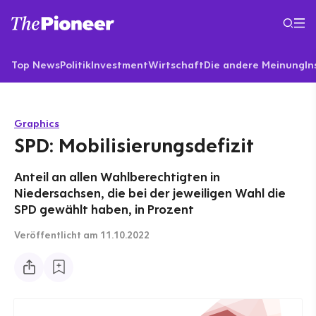
Top News
Politik
Investment
Wirtschaft
Die andere Meinung
In
Graphics
SPD: Mobilisierungsdefizit
Anteil an allen Wahlberechtigten in
Niedersachsen, die bei der jeweiligen Wahl die
SPD gewählt haben, in Prozent
Veröffentlicht
am 11.10.2022