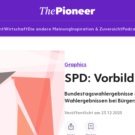
nt
Wirtschaft
Die andere Meinung
Inspiration & Zuversicht
Podca
Graphics
SPD: Vorbil
Bundestagswahlergebnisse d
Wahlergebnissen bei Bürger
Veröffentlicht
am 23.12.2025
Teilen
Merken