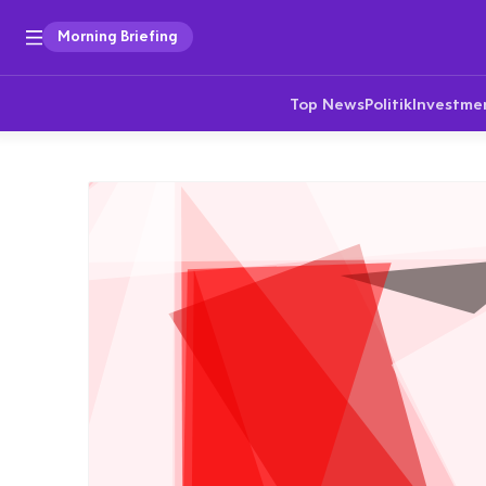
Morning Briefing
Top News
Politik
Investme