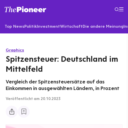
Top News
Politik
Investment
Wirtschaft
Die andere Meinung
In
Graphics
Spitzensteuer: Deutschland im
Mittelfeld
Vergleich der Spitzensteuersätze auf das
Einkommen in ausgewählten Ländern, in Prozent
Veröffentlicht
am 20.10.2023