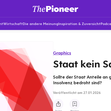
nt
Wirtschaft
Die andere Meinung
Inspiration & Zuversicht
Podca
Graphics
Staat kein S
Sollte der Staat Anteile a
Insolvenz bedroht sind?
Veröffentlicht
am 27.01.2026
Teilen
Merken