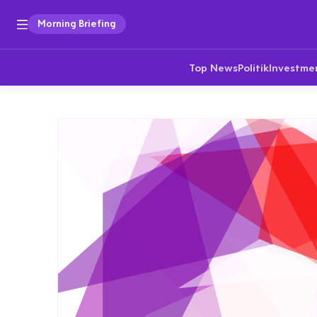
Morning Briefing
Top News
Politik
Investme